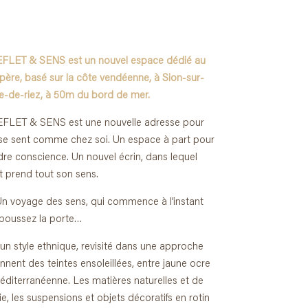
 REFLET & SENS est un nouvel espace dédié au
epère, basé sur la côte vendéenne, à Sion-sur-
e-de-riez, à 50m du bord de mer.
 REFLET & SENS est une nouvelle adresse pour
on se sent comme chez soi. Un espace à part pour
ndre conscience. Un nouvel écrin, dans lequel
et prend tout son sens.
n voyage des sens, qui commence à l’instant
poussez la porte…
 un style ethnique, revisité dans une approche
nent des teintes ensoleillées, entre jaune ocre
diterranéenne. Les matières naturelles et de
, les suspensions et objets décoratifs en rotin