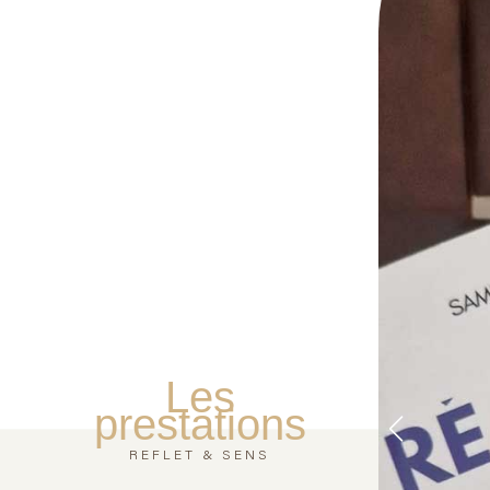
Les
prestations
REFLET & SENS